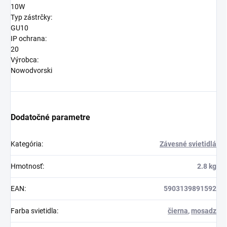
10W
Typ zástrčky:
GU10
IP ochrana:
20
Výrobca:
Nowodvorski
Dodatočné parametre
Kategória
:
Závesné svietidlá
Hmotnosť
:
2.8 kg
EAN
:
5903139891592
Farba svietidla
:
čierna
,
mosadz