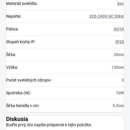
Materiál svietidla
:
kov
Napätie
:
220-240V AC 50Hz
Pätica
:
GU10
Stupeň krytia IP
:
IP20
Šírka
:
20cm
Výška
:
130cm
Počet svetelných zdrojov
:
3
Spotreba (W)
:
10W
Šírka tienidla v cm
:
5.5cm
Diskusia
Buďte prvý, kto napíše príspevok k tejto položke.