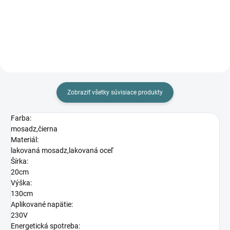
Do košíka
Do košíka
Zobraziť všetky súvisiace produkty
Farba:
mosadz,čierna
Materiál:
lakovaná mosadz,lakovaná oceľ
Šírka:
20cm
Výška:
130cm
Aplikované napätie:
230V
Energetická spotreba: