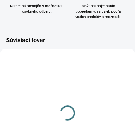
Kamenná predajňa s možnosťou
Možnosť objednania
osobného odberu.
popredajných služieb podľa
vašich predstáv a možností.
Súvisiaci tovar
DOSTUPNÉ - SKLADOM U
DOSTUPNÉ - SKLADOM U
DODÁVATEĽA
DODÁVATEĽA
Stropné svietidlo EYE
Stropné svietidlo EYE
BRASS 8911
BRASS 8912
23,90 €
48,90 €