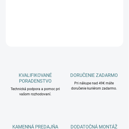
−
+
Pridať do košíka
DETAILNÉ INFORMÁCIE
OPÝTAŤ SA
KVALIFIKOVANÉ
DORUČENIE ZADARMO
PORADENSTVO
Pri nákupe nad 49€ máte
doručenie kuriérom zadarmo.
Technická podpora a pomoc pri
vašom rozhodovaní.
KAMENNÁ PREDAJŇA
DODATOČNÁ MONTÁŽ