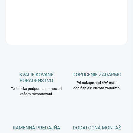
cena:
−
+
Pridať do košíka
OPÝTAŤ SA
KVALIFIKOVANÉ
DORUČENIE ZADARMO
PORADENSTVO
Pri nákupe nad 49€ máte
doručenie kuriérom zadarmo.
Technická podpora a pomoc pri
vašom rozhodovaní.
KAMENNÁ PREDAJŇA
DODATOČNÁ MONTÁŽ