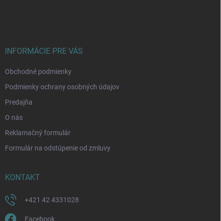
á
p
ä
t
i
INFORMÁCIE PRE VÁS
e
Obchodné podmienky
Podmienky ochrany osobných údajov
Predajňa
O nás
Reklamačný formulár
Formulár na odstúpenie od zmluvy
KONTAKT
+421 42 4331028
Facebook