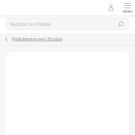
Prejsť
na
obsah
Hľadať
Príslušenstvo pre LED pásy
Neohodnotené
Podrobnosti hodnotenia
ZNAČKA:
KANLUX