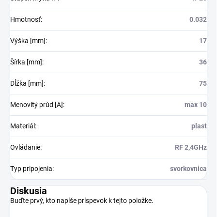
Hmotnosť
:
0.032
Výška [mm]
:
17
Šírka [mm]
:
36
Dĺžka [mm]
:
75
Menovitý prúd [A]
:
max 10
Materiál
:
plast
Ovládanie
:
RF 2,4GHz
Typ pripojenia
:
svorkovnica
Diskusia
Buďte prvý, kto napíše príspevok k tejto položke.