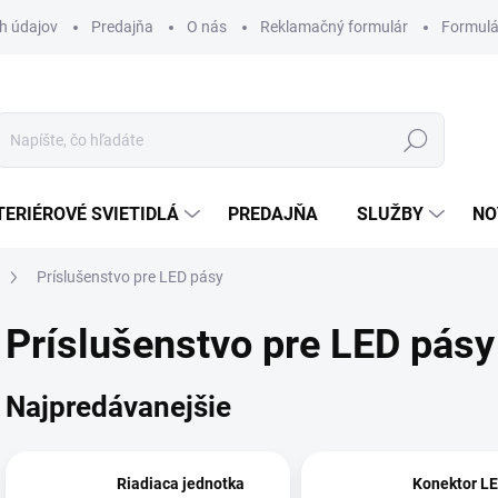
h údajov
Predajňa
O nás
Reklamačný formulár
Formulá
Hľadať
TERIÉROVÉ SVIETIDLÁ
PREDAJŇA
SLUŽBY
NO
Príslušenstvo pre LED pásy
Príslušenstvo pre LED pásy
Najpredávanejšie
Riadiaca jednotka
Konektor L