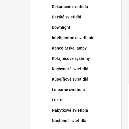
n
Dekoračné svietidlá
e
l
Detské svietidlá
Downlight
Inteligentné osvetlenie
Kancelárske lampy
Koľajnicové systémy
Kuchynské svietidlá
Kúpeľňové svietidlá
Lineárne svietidlá
Lustre
Nábytkové svietidlá
Nástenné svietidlá