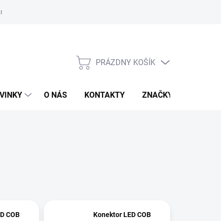
r na odstúpenie od zmluvy
PRÁZDNY KOŠÍK
NÁKUPNÝ
KOŠÍK
VINKY
O NÁS
KONTAKTY
ZNAČKY
ED COB
Konektor LED COB