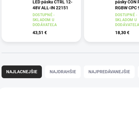
LED pásku CTRL 12-
pásky CON 
48V ALL-IN 22151
RGBW CPC 
DOSTUPNÉ -
DOSTUPNÉ -
SKLADOM U
SKLADOM U
DODÁVATEĽA
DODÁVATEĽ
43,51 €
18,30 €
R
a
NAJLACNEJŠIE
NAJDRAHŠIE
NAJPREDÁVANEJŠIE
d
e
n
V
i
ý
KANLUX-08168
KANLUX
e
p
p
i
r
s
o
p
d
r
u
o