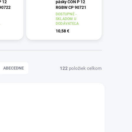
P 12
pásky CON P 12
90722
RGBW CP 90721
DOSTUPNÉ -
SKLADOM U
A
DODÁVATEĽA
10,58 €
122
položiek celkom
ABECEDNE
-03859
KANLUX-26603