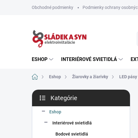
Prejsť
Obchodné podmienky
Podmienky ochrany osobnýc
na
obsah
ESHOP
INTERIÉROVÉ SVIETIDLÁ
EX
Domov
Eshop
Žiarovky a žiarivky
LED pásy
B
Kategórie
o
Preskočiť
č
kategórie
n
Eshop
ý
Interiérové svietidlá
p
a
Bodové svietidlá