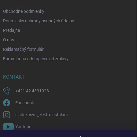
e
Obchodné podmienky
Podmienky ochrany osobných údajov
Predajňa
O nás
Reklamačný formulár
Formulár na odstúpenie od zmluvy
KONTAKT
+421 42 4331028
Facebook
sladekasyn_elektroinstalacie
Youtube