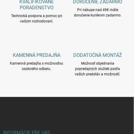
KVALIFIKOVANÉ
DORUČENIE ZADARMO
i
PORADENSTVO
e
Pri nákupe nad 49€ máte
doručenie kuriérom zadarmo.
p
Technická podpora a pomoc pri
vašom rozhodovaní.
r
v
k
y
v
ý
KAMENNÁ PREDAJŇA
DODATOČNÁ MONTÁŽ
p
i
Kamenná predajňa s možnosťou
Možnosť objednania
s
osobného odberu.
popredajných služieb podľa
u
vašich predstáv a možností.
Z
á
p
ä
t
i
INFORMÁCIE PRE VÁS