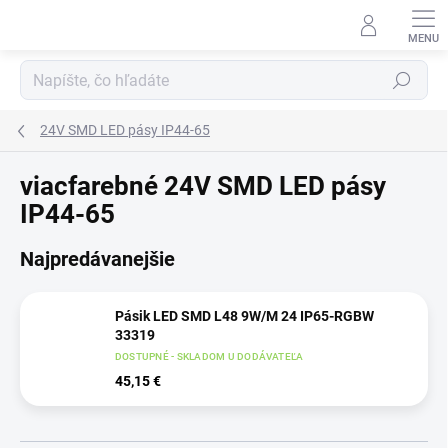
Prejsť
na
obsah
Hľadať
24V SMD LED pásy IP44-65
viacfarebné 24V SMD LED pásy
IP44-65
Najpredávanejšie
Pásik LED SMD L48 9W/M 24 IP65-RGBW
33319
DOSTUPNÉ - SKLADOM U DODÁVATEĽA
45,15 €